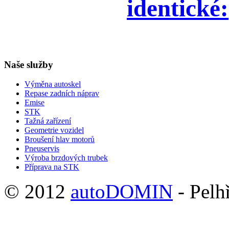
identické:
Naše
služby
Výměna autoskel
Repase zadních náprav
Emise
STK
Tažná zařízení
Geometrie vozidel
Broušení hlav motorů
Pneuservis
Výroba brzdových trubek
Příprava na STK
© 2012
autoDOMIN
-
Pelh