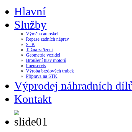
Hlavní
Služby
Výměna autoskel
Repase zadních náprav
STK
Tažná zařízení
Geometrie vozidel
Broušení hlav motorů
Pneuservis
Výroba brzdových trubek
Příprava na STK
Výprodej náhradních díl
Kontakt